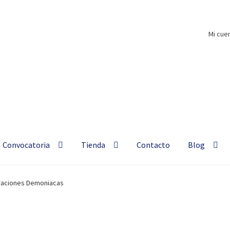
Mi cue
 libros ♦ Hablemos de Silma
Convocatoria
Tienda
Contacto
Blog
eraciones Demoniacas