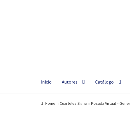
Silma
Ir
Ir
a
al
Hablemos de
la
contenido
navegación
Inicio
Autores
Catálogo
Home
Cuarteles Silma
Posada Virtual – Gen