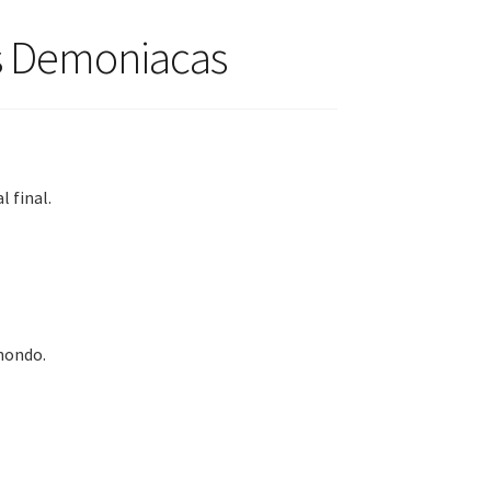
es Demoniacas
l final.
hondo.