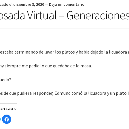
icado el
diciembre 3, 2020
—
Deja un comentario
osada Virtual – Generacion
 estaba terminando de lavar los platos y había dejado la licuadora a
 siempre me pedía lo que quedaba de la masa.
uedo?
s de que pudiera responder, Edmund tomó la licuadora y un plato 
arte esto:
H
H
a
a
z
z
c
c