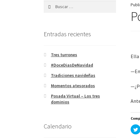
Buscar:
Publ
P
Entradas recientes
Tres turrones
Ella
#DoceDiasDeNavidad
—Emy
Tradiciones navideñas
Momentos atesorados
—¿P
Posada Virtual – Los tres
Ante
dominios
Comp
Calendario