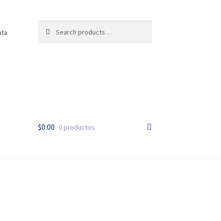
Search
Search
nta
for:
$
0.00
0 productos