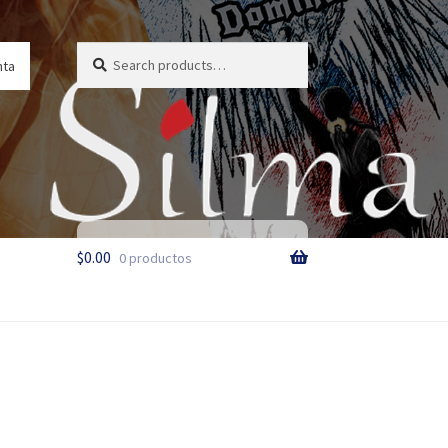
Search
Search
nta
for:
$
0.00
0 productos