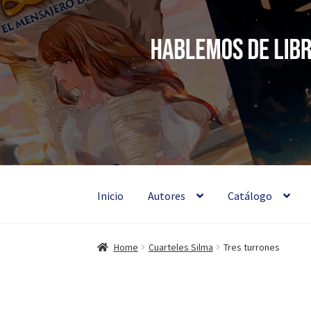
Silma
Ir
Ir
a
al
Hablemos de
la
contenido
navegación
Inicio
Autores
Catálogo
Home
Cuarteles Silma
Tres turrones