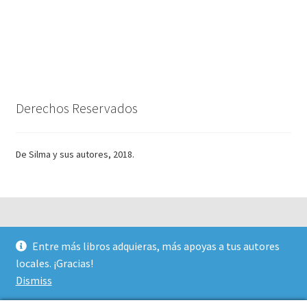
Derechos Reservados
De Silma y sus autores, 2018.
Entre más libros adquieras, más apoyas a tus autores
© Silma 2026
locales. ¡Gracias!
Creado con Storefront y WooCommerce
.
Dismiss