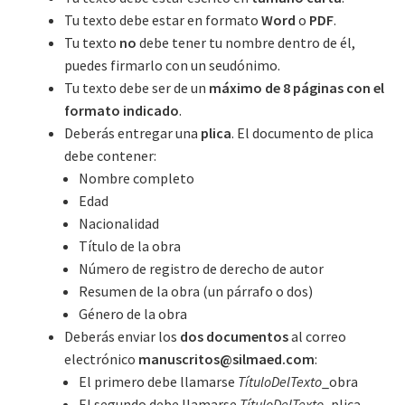
Tu texto debe estar en formato
Word
o
PDF
.
Tu texto
no
debe tener tu nombre dentro de él,
puedes firmarlo con un seudónimo.
Tu texto debe ser de un
máximo de 8 páginas con el
formato indicado
.
Deberás entregar una
plica
. El documento de plica
debe contener:
Nombre completo
Edad
Nacionalidad
Título de la obra
Número de registro de derecho de autor
Resumen de la obra (un párrafo o dos)
Género de la obra
Deberás enviar los
dos documentos
al correo
electrónico
manuscritos@silmaed.com
:
El primero debe llamarse
TítuloDelTexto
_obra
El segundo debe llamarse
TítuloDelTexto
_plica