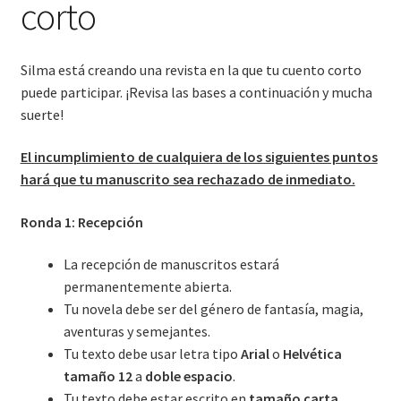
corto
Convocatoria cuento corto
Silma está creando una revista en la que tu cuento corto
Expandi
Tienda
puede participar. ¡Revisa las bases a continuación y mucha
el
suerte!
menú
Contacto
hijo
El incumplimiento de cualquiera de los siguientes puntos
Expandi
Blog
hará que tu manuscrito sea rechazado de inmediato.
el
menú
Ronda 1: Recepción
hijo
La recepción de manuscritos estará
permanentemente abierta.
Tu novela debe ser del género de fantasía, magia,
aventuras y semejantes.
Tu texto debe usar letra tipo
Arial
o
Helvética
tamaño 12
a
doble espacio
.
Tu texto debe estar escrito en
tamaño carta
.