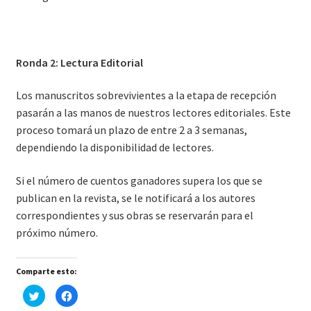
Ronda 2: Lect
ura Editorial
Los manuscritos sobrevivientes a la etapa de recepción
pasarán a las manos de nuestros lectores editoriales. Este
proceso tomará un plazo de entre 2 a 3 semanas,
dependiendo la disponibilidad de lectores.
Si el número de cuentos ganadores supera los que se
publican en la revista, se le notificará a los autores
correspondientes y sus obras se reservarán para el
próximo número.
Comparte esto:
H
H
a
a
z
z