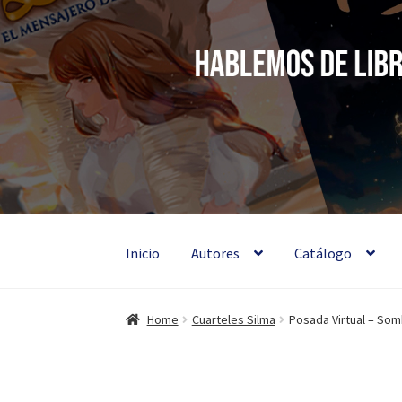
Silma
Ir
Ir
a
al
Hablemos de
la
contenido
navegación
Inicio
Autores
Catálogo
Home
Cuarteles Silma
Posada Virtual – So