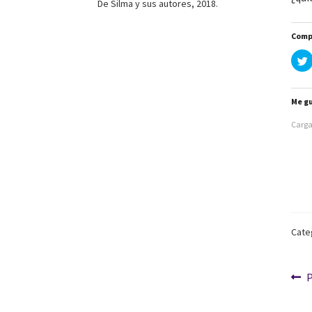
De Silma y sus autores, 2018.
Comp
l
i
Me gu
Carga
r
r
t
i
r
Cate
i
t
Na
A
t
P
r
d
(