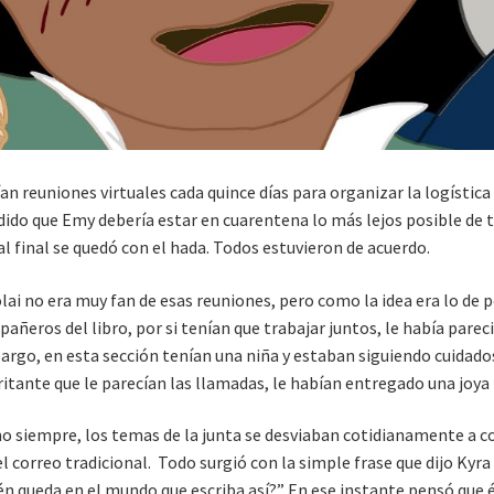
an reuniones virtuales cada quince días para organizar la logística 
dido que Emy debería estar en cuarentena lo más lejos posible de to
al final se quedó con el hada. Todos estuvieron de acuerdo.
lai no era muy fan de esas reuniones, pero como la idea era lo de
añeros del libro, por si tenían que trabajar juntos, le había parec
rgo, en esta sección tenían una niña y estaban siguiendo cuidados 
rritante que le parecían las llamadas, le habían entregado una joya 
 siempre, los temas de la junta se desviaban cotidianamente a cos
el correo tradicional. Todo surgió con la simple frase que dijo Kyra
én queda en el mundo que escriba así?” En ese instante pensó que 