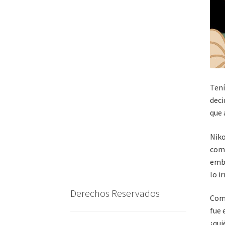
Tení
deci
que 
Niko
comp
emba
lo i
Derechos Reservados
Como
fue 
¿qui