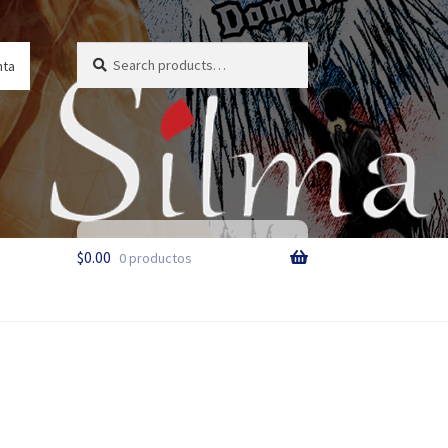
Search
Search
nta
for:
$
0.00
0 productos