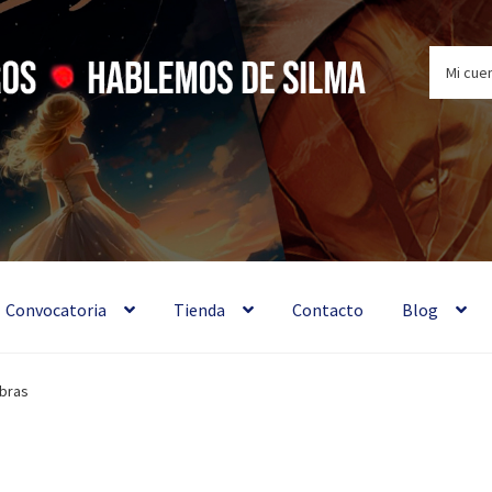
Mi cue
 libros ♦ Hablemos de Silma
Convocatoria
Tienda
Contacto
Blog
mbras