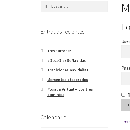
M
Buscar:
Lo
Entradas recientes
User
Tres turrones
#DoceDiasDeNavidad
Pas
Tradiciones navideñas
Momentos atesorados
Posada Virtual – Los tres
dominios
L
Calendario
Lost