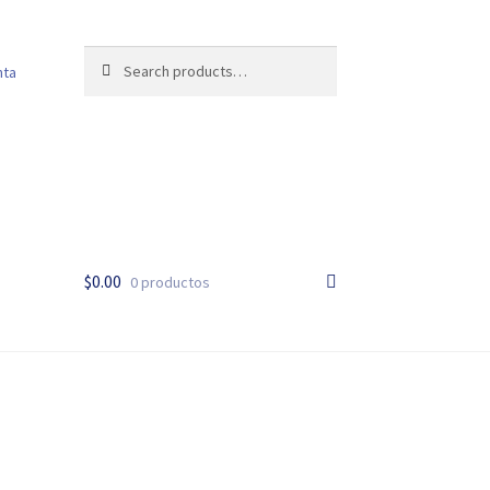
Search
Search
nta
for:
$
0.00
0 productos