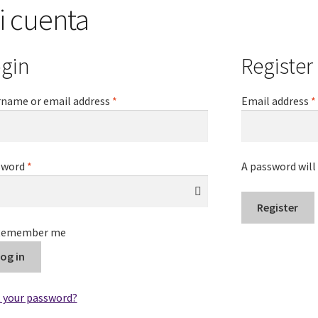
i cuenta
gin
Register
name or email address
*
Email address
*
sword
*
A password will 
Register
Remember me
og in
 your password?