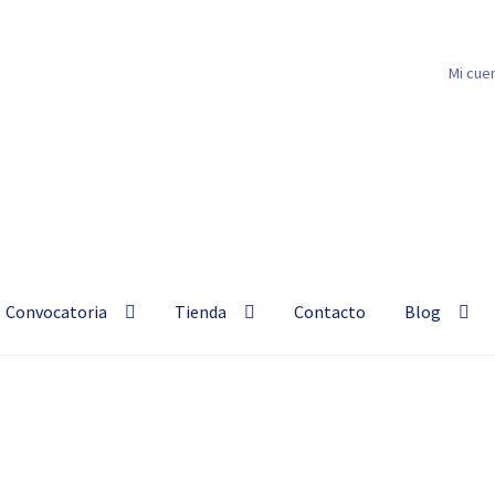
Mi cue
 libros ♦ Hablemos de Silma
Convocatoria
Tienda
Contacto
Blog