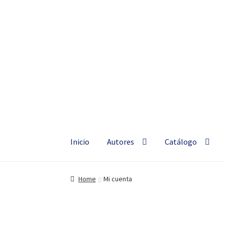
Silma
Ir
Ir
a
al
Hablemos de
la
contenido
navegación
Inicio
Autores
Catálogo
Home
Mi cuenta