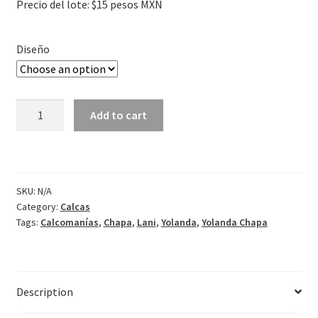
Precio del lote: $15 pesos MXN
Diseño
Calcomanías
Add to cart
Lani
y
el
mensajero
SKU:
N/A
del
Category:
Calcas
infierno
Tags:
Calcomanías
,
Chapa
,
Lani
,
Yolanda
,
Yolanda Chapa
quantity
Description