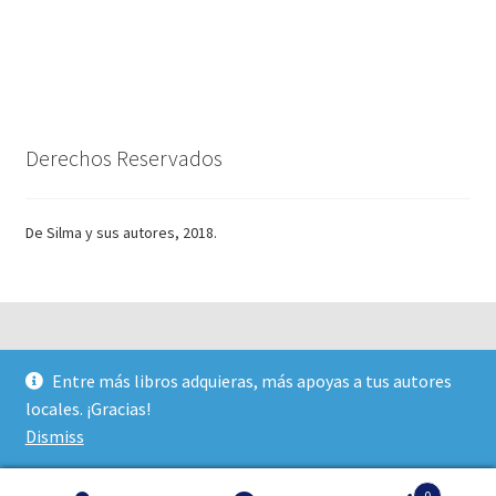
Derechos Reservados
De Silma y sus autores, 2018.
Entre más libros adquieras, más apoyas a tus autores
© Silma 2026
locales. ¡Gracias!
Creado con Storefront y WooCommerce
.
Dismiss
0