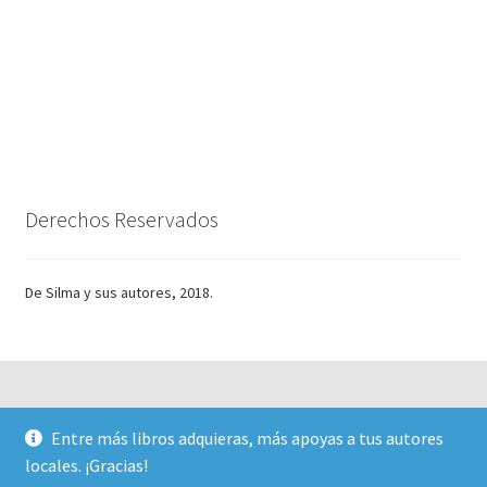
Derechos Reservados
De Silma y sus autores, 2018.
Entre más libros adquieras, más apoyas a tus autores
© Silma 2026
locales. ¡Gracias!
Creado con Storefront y WooCommerce
.