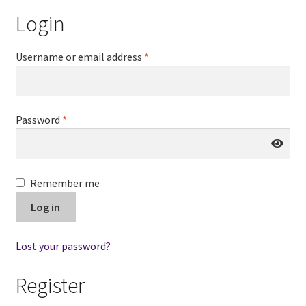
menú
Login
Contacto
hijo
Expandi
Username or email address
*
Blog
el
menú
hijo
Password
*
Remember me
Log in
Lost your password?
Register